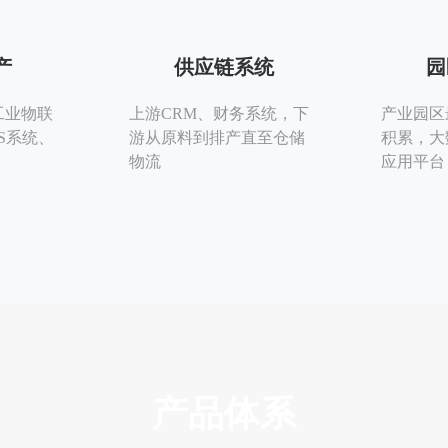
产
供应链系统
园
工业物联
上游CRM、财务系统，下
产业园区
S系统、
游从原料到排产直至仓储
积累，大
物流
应用平台
产品体系